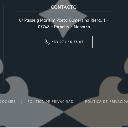
CONTACTO
C/ Passeig Marítim Poeta Gumersind Riera, 1 –
07748 – Fornells - Menorca
+34 971 46 63 05
 COOKIES
POLÍTICA DE PRIVACIDAD
POLÍTICA DE PRIVACID