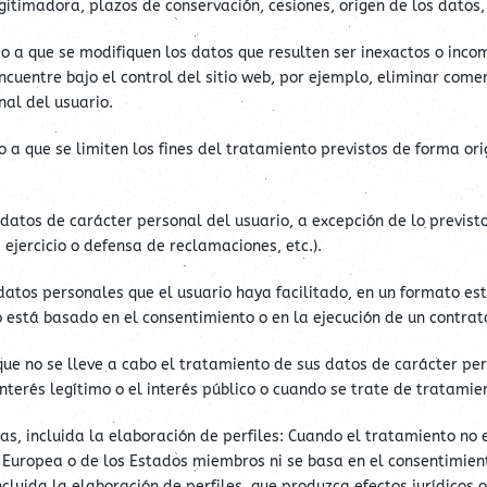
itimadora, plazos de conservación, cesiones, origen de los datos, 
 a que se modifiquen los datos que resulten ser inexactos o incom
ncuentre bajo el control del sitio web, por ejemplo, eliminar com
al del usuario.
a que se limiten los fines del tratamiento previstos de forma ori
atos de carácter personal del usuario, a excepción de lo previsto
 ejercicio o defensa de reclamaciones, etc.).
datos personales que el usuario haya facilitado, en un formato es
 está basado en el consentimiento o en la ejecución de un contra
ue no se lleve a cabo el tratamiento de sus datos de carácter per
interés legítimo o el interés público o cuando se trate de tratami
 incluida la elaboración de perfiles: Cuando el tratamiento no e
n Europea o de los Estados miembros ni se basa en el consentimient
uida la elaboración de perfiles, que produzca efectos jurídicos o