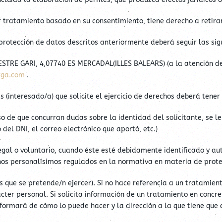
 tratamiento basado en su consentimiento, tiene derecho a retira
protección de datos descritos anteriormente deberá seguir las sigu
ESTRE GARI, 4,07740 ES MERCADAL(ILLES BALEARS) (a la atención d
ga.com
.
s (interesado/a) que solicite el ejercicio de derechos deberá tener
 que concurran dudas sobre la identidad del solicitante, se le so
el DNI, el correo electrónico que aportó, etc.)
al o voluntario, cuando éste esté debidamente identificado y auto
chos personalísimos regulados en la normativa en materia de prote
que se pretende/n ejercer). Si no hace referencia a un tratamiento
er personal. Si solicita información de un tratamiento en concreto
informará de cómo lo puede hacer y la dirección a la que tiene que