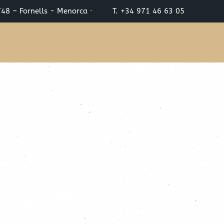
748 – Fornells - Menorca
·
T. +34 971 46 63 05