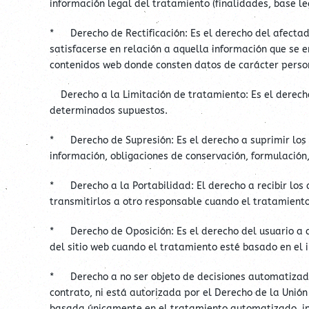
información legal del tratamiento (finalidades, base leg
* Derecho de Rectificación: Es el derecho del afectado
satisfacerse en relación a aquella información que se e
contenidos web donde consten datos de carácter person
Derecho a la Limitación de tratamiento: Es el derecho 
determinados supuestos.
* Derecho de Supresión: Es el derecho a suprimir los d
información, obligaciones de conservación, formulación,
* Derecho a la Portabilidad: El derecho a recibir los 
transmitirlos a otro responsable cuando el tratamiento
* Derecho de Oposición: Es el derecho del usuario a q
del sitio web cuando el tratamiento esté basado en el 
* Derecho a no ser objeto de decisiones automatizadas,
contrato, ni está autorizada por el Derecho de la Unió
basada únicamente en el tratamiento automatizado, incl